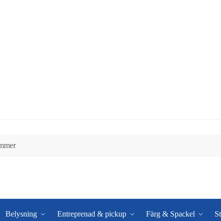
Belysning
Entreprenad & pickup
Färg & Spackel
St