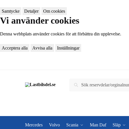
Samtycke
Detaljer
Om cookies
Vi använder cookies
Denna webbplats använder cookies för att förbättra din upplevelse.
Acceptera alla
Avvisa alla
Inställningar
Skip
Skip
to
to
navigation
content
Sök
Sök
efter:
Mercedes
Volvo
Scania
Man Daf
Släp