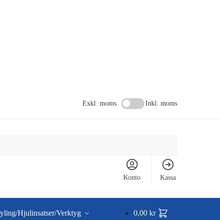
Exkl. moms
Inkl. moms
Konto
Kassa
yling/Hjulinsatser/Verktyg
0,00
kr