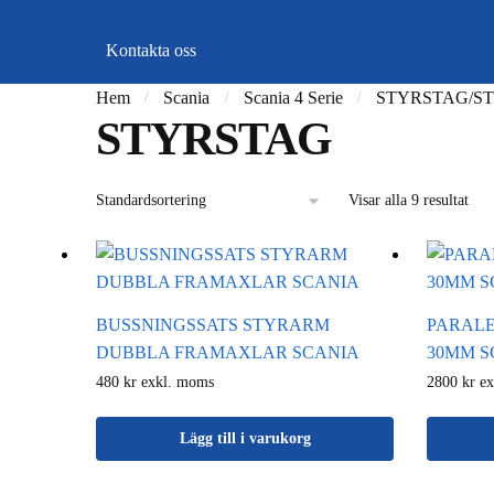
Kontakta oss
Hem
Scania
Scania 4 Serie
STYRSTAG/S
/
/
/
STYRSTAG
Visar alla 9 resultat
BUSSNINGSSATS STYRARM
PARALE
DUBBLA FRAMAXLAR SCANIA
30MM S
480 kr exkl. moms
2800 kr e
Lägg till i varukorg