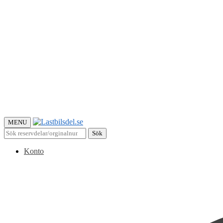
MENU
Sök
Sök
efter:
Konto