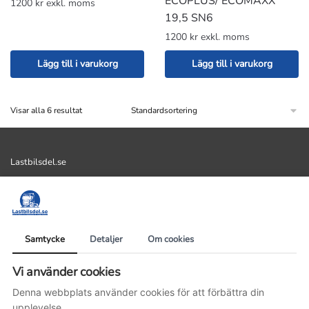
ECOPLUS/ ECOMAXX
1200 kr exkl. moms
19,5 SN6
1200 kr exkl. moms
Lägg till i varukorg
Lägg till i varukorg
Visar alla 6 resultat
Lastbilsdel.se
AllMek i Vadstena AB
Lastbilsdel.se
Kastad 103
Samtycke
Detaljer
Om cookies
59291 Vadstena
Vi använder cookies
Organisationsnummer: 559358-5531
Denna webbplats använder cookies för att förbättra din
Telefonnummer: 0143-14477
upplevelse.