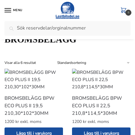
Skip
Skip
to
to
MENU
0
navigation
content
Sök
Sök
Hem
/
Släp
/
BROMSOK SKIVOR KLOSSAR
/
BROMSBELÄGG
efter:
BROMSBELÄGG
Visar alla 6 resultat
BROMSBELÄGG BPW
BROMSBELÄGG BPW
ECO PLUS II 19,5
ECO PLUS II 22,5
210,30*102*30MM
210,8*114,5*30MM
1200 kr exkl. moms
1200 kr exkl. moms
Lägg till i varukorg
Lägg till i varukorg