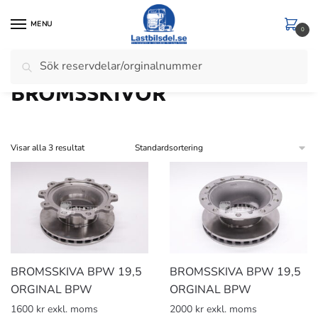
Skip
Skip
to
to
MENU
0
navigation
content
Sök
Sök
Hem
/
Släp
/
BROMSOK SKIVOR KLOSSAR
/
BROMSSKIVOR
efter:
BROMSSKIVOR
Visar alla 3 resultat
BROMSSKIVA BPW 19,5
BROMSSKIVA BPW 19,5
ORGINAL BPW
ORGINAL BPW
1600 kr exkl. moms
2000 kr exkl. moms