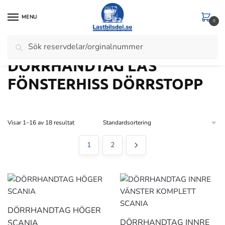
Skip
Skip
to
to
MENU
0
navigation
content
Sök
Sök
Hem
/
Scania
/
Scania 4 Serie
/
DÖRRHANDTAG LÅS FÖNSTERHISS DÖRRSTOPP
efter:
DÖRRHANDTAG LÅS
FÖNSTERHISS DÖRRSTOPP
Visar 1–16 av 18 resultat
1
2
DÖRRHANDTAG HÖGER
DÖRRHANDTAG INNRE
SCANIA