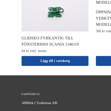
ÖPPNIN
VERKT
MODEL
360 kr ex
GLIDSKO FYRKANTIG TILL
FÖNSTERHISS SCANIA 1346119
64 kr exkl. moms
Lägg till i varukorg
Lastbilsdel.se
AllMek i Vadstena AB