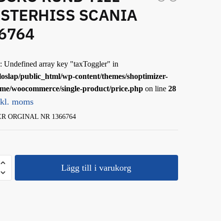
STERHISS SCANIA
6764
: Undefined array key "taxToggler" in
loslap/public_html/wp-content/themes/shoptimizer-
eme/woocommerce/single-product/price.php
on line
28
xkl. moms
R ORGINAL NR 1366764
KO
Lägg till i varukorg
RHISS