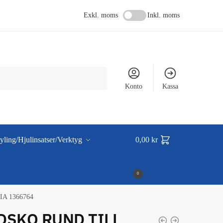
Exkl. moms
Inkl. moms
Konto
Kassa
yling/Hjulinsatser/Verktyg
0,00
kr
0
A 1366764
DSKO RUND TILL