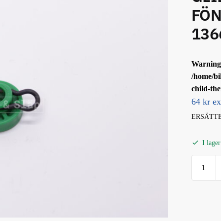
FÖN
136
Warning
/home/bi
child-th
64 kr e
ERSÄTTE
I lager
GLIDS
RUND
TILL
FÖNSTE
SCANIA