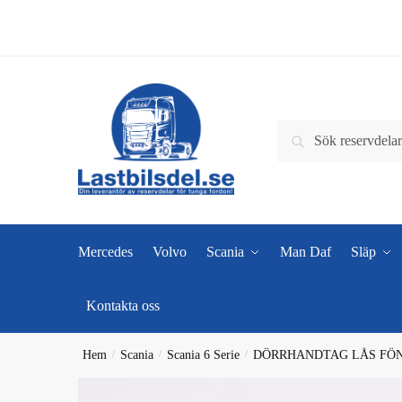
Skip
Skip
to
to
navigation
content
Sök
Sök
efter:
Mercedes
Volvo
Scania
Man Daf
Släp
Kontakta oss
Hem
/
Scania
/
Scania 6 Serie
/
DÖRRHANDTAG LÅS FÖN