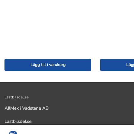
Lägg till i varukorg
Lägg
Lastbilsdel.se
AllMek i Vadstena AB
Lastbilsdel.se
Kastad 103