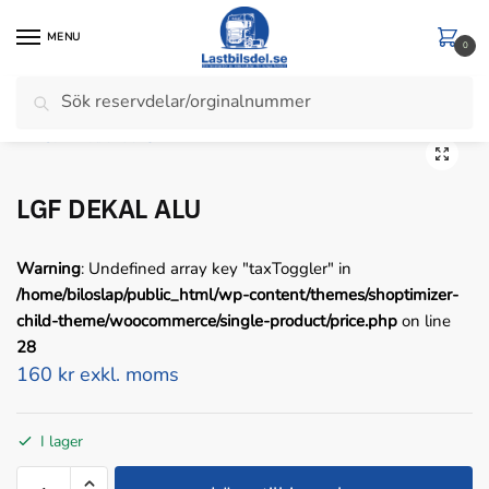
Skip
Skip
to
to
MENU
0
navigation
content
Sök
Sök
Hem
/
Belysning
/
Reflex
/
LGF DEKAL ALU
efter:
LGF DEKAL ALU
Warning
: Undefined array key "taxToggler" in
/home/biloslap/public_html/wp-content/themes/shoptimizer-
child-theme/woocommerce/single-product/price.php
on line
28
160 kr exkl. moms
I lager
LGF