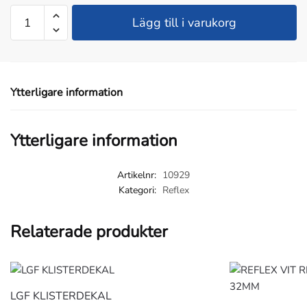
MINI
Lägg till i varukorg
REFLEX
SLÄP
ALU
300MM
Ytterligare information
X
100MM
2PACK
Ytterligare information
mängd
Artikelnr:
10929
Kategori:
Reflex
Relaterade produkter
LGF KLISTERDEKAL