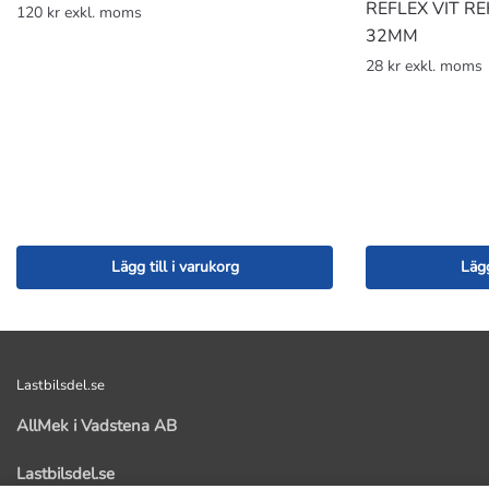
REFLEX VIT R
120 kr exkl. moms
32MM
28 kr exkl. moms
Lägg till i varukorg
Lägg
Lastbilsdel.se
AllMek i Vadstena AB
Lastbilsdel.se