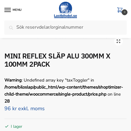
Skip
Skip
to
to
MENU
0
navigation
content
Sök
Sök
Hem
/
Belysning
/
Reflex
/
MINI REFLEX SLÄP ALU 300MM X 100MM 2PACK
efter:
MINI REFLEX SLÄP ALU 300MM X
100MM 2PACK
Warning
: Undefined array key "taxToggler" in
/home/biloslap/public_html/wp-content/themes/shoptimizer-
child-theme/woocommerce/single-product/price.php
on line
28
96 kr exkl. moms
I lager