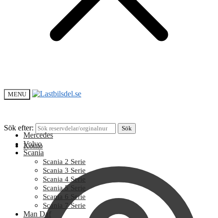
MENU
Sök efter:
Sök
Mercedes
Volvo
Konto
Scania
Scania 2 Serie
Scania 3 Serie
Scania 4 Serie
Scania 5 Serie
Scania 6 Serie
Scania 7 Serie
Man Daf