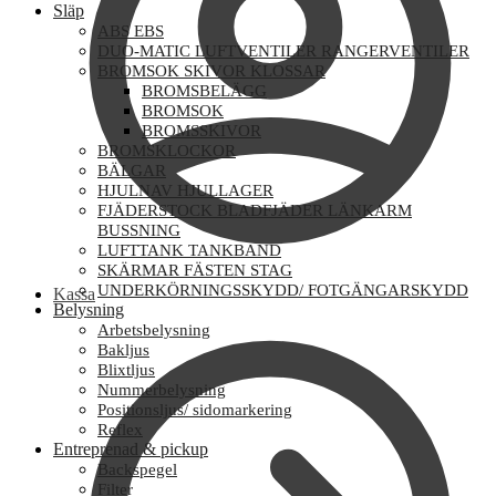
Släp
ABS EBS
DUO-MATIC LUFTVENTILER RANGERVENTILER
BROMSOK SKIVOR KLOSSAR
BROMSBELÄGG
BROMSOK
BROMSSKIVOR
BROMSKLOCKOR
BÄLGAR
HJULNAV HJULLAGER
FJÄDERSTOCK BLADFJÄDER LÄNKARM
BUSSNING
LUFTTANK TANKBAND
SKÄRMAR FÄSTEN STAG
UNDERKÖRNINGSSKYDD/ FOTGÄNGARSKYDD
Kassa
Belysning
Arbetsbelysning
Bakljus
Blixtljus
Nummerbelysning
Positionsljus/ sidomarkering
Reflex
Entreprenad & pickup
Backspegel
Filter