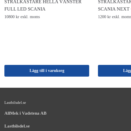
STRÅLKASTARE HELLA VÄNSTER
STRÅLKASTA
FULL LED SCANIA
SCANIA NEXT
10800 kr exkl. moms
1200 kr exkl. mom
Lägg till i varukorg
Lägg
Lastbilsdel.se
AllMek i Vadstena AB
Lastbilsdel.se