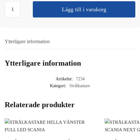
STRÅLKASTARGLAS
Lägg till i varukorg
HÖGER
SCANIA
NEXT
GEN
Ytterligare information
mängd
Ytterligare information
Artikelnr:
7234
Kategori:
Strålkastare
Relaterade produkter