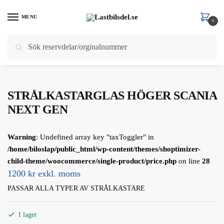
Skip
Skip
to
to
MENU
0
navigation
content
Sök
Sök
Hem
/
Scania
/
Scania 7 Serie
/
BELYSNING
/
Strålkastare
/
STRÅLKASTARGLAS HÖGER SCANIA NEXT GEN
efter:
STRÅLKASTARGLAS HÖGER SCANIA
NEXT GEN
Warning
: Undefined array key "taxToggler" in
/home/biloslap/public_html/wp-content/themes/shoptimizer-
child-theme/woocommerce/single-product/price.php
on line
28
1200 kr exkl. moms
PASSAR ALLA TYPER AV STRÅLKASTARE
I lager