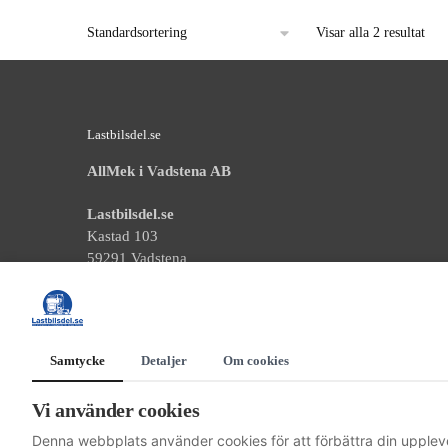
Visar alla 2 resultat
Lastbilsdel.se
AllMek i Vadstena AB
Lastbilsdel.se
Kastad 103
59291 Vadstena
Organisationsnummer: 559358-5531
Telefonnummer: 0143-14477
Samtycke
Detaljer
Om cookies
E-postadress: info@lastbilsdel.se
Vi använder cookies
Villkor
Denna webbplats använder cookies för att förbättra din upplev