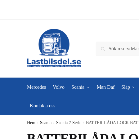
Skip
Skip
to
to
navigation
content
Sök
Sök
efter:
Mercedes
Volvo
Scania
Man Daf
Släp
Kontakta oss
Hem
/
Scania
/
Scania 7 Serie
/
BATTERILÅDA LOCK BAT
BATTERILÅDA LO