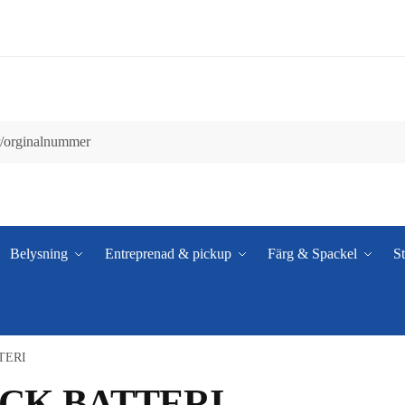
Belysning
Entreprenad & pickup
Färg & Spackel
St
TERI
CK BATTERI