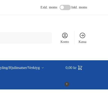
Exkl. moms
Inkl. moms
Konto
Kassa
yling/Hjulinsatser/Verktyg
0,00
kr
0