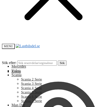
MENU
Sök efter:
Sök
Mercedes
Volvo
Konto
Scania
Scania 2 Serie
Scania 3 Serie
Scania 4 Serie
Scania 5 Serie
Scania 6 Serie
Scania 7 Serie
Man Daf