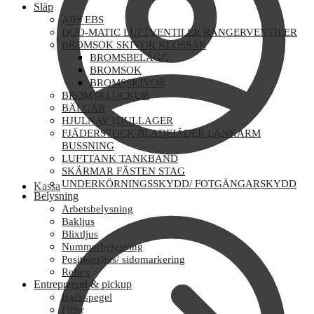
Släp
ABS EBS
DUO-MATIC LUFTVENTILER RANGERVENTILER
BROMSOK SKIVOR KLOSSAR
BROMSBELÄGG
BROMSOK
BROMSSKIVOR
BROMSKLOCKOR
BÄLGAR
HJULNAV HJULLAGER
FJÄDERSTOCK BLADFJÄDER LÄNKARM
BUSSNING
LUFTTANK TANKBAND
SKÄRMAR FÄSTEN STAG
UNDERKÖRNINGSSKYDD/ FOTGÄNGARSKYDD
Kassa
Belysning
Arbetsbelysning
Bakljus
Blixtljus
Nummerbelysning
Positionsljus/ sidomarkering
Reflex
Entreprenad & pickup
Backspegel
Filter