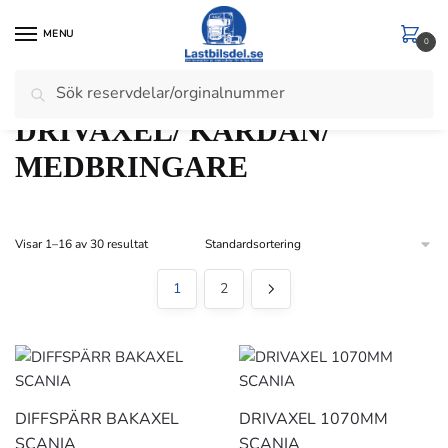
Skip
Skip
to
to
MENU
0
navigation
content
Sök
Sök
Hem
/
Scania
/
Scania 5 Serie
/
DRIVAXEL/ KARDAN/ MEDBRINGARE
efter:
DRIVAXEL/ KARDAN/
MEDBRINGARE
Visar 1–16 av 30 resultat
1
2
DIFFSPÄRR BAKAXEL
DRIVAXEL 1070MM
SCANIA
SCANIA