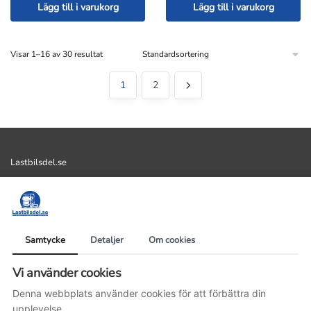
Lägg till i varukorg
Lägg till i varukorg
Visar 1–16 av 30 resultat
1
2
Lastbilsdel.se
AllMek i Vadstena AB
Lastbilsdel.se
Kastad 103
Samtycke
Detaljer
Om cookies
59291 Vadstena
Vi använder cookies
Organisationsnummer: 559358-5531
Denna webbplats använder cookies för att förbättra din
Telefonnummer: 0143-14477
upplevelse.