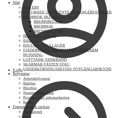
Släp
ABS EBS
DUO-MATIC LUFTVENTILER RANGERVENTILER
BROMSOK SKIVOR KLOSSAR
BROMSBELÄGG
BROMSOK
BROMSSKIVOR
BROMSKLOCKOR
BÄLGAR
HJULNAV HJULLAGER
FJÄDERSTOCK BLADFJÄDER LÄNKARM
BUSSNING
LUFTTANK TANKBAND
SKÄRMAR FÄSTEN STAG
UNDERKÖRNINGSSKYDD/ FOTGÄNGARSKYDD
Kassa
Belysning
Arbetsbelysning
Bakljus
Blixtljus
Nummerbelysning
Positionsljus/ sidomarkering
Reflex
Entreprenad & pickup
Backspegel
Filter