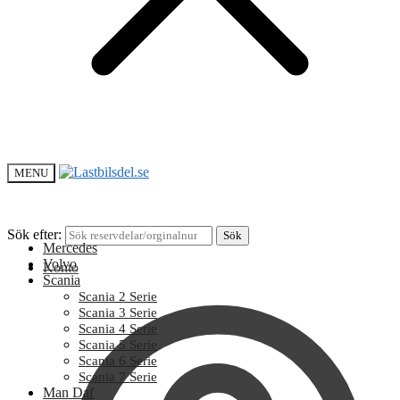
MENU
Sök efter:
Sök
Mercedes
Volvo
Konto
Scania
Scania 2 Serie
Scania 3 Serie
Scania 4 Serie
Scania 5 Serie
Scania 6 Serie
Scania 7 Serie
Man Daf