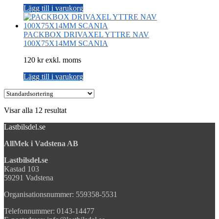
Lägg till i varukorg
PACKBOX DRIVAXEL YTTRE NAV
100X75X14MM SCANIA
120 kr exkl. moms
Lägg till i varukorg
Visar alla 12 resultat
Lastbilsdel.se
AllMek i Vadstena AB
Lastbilsdel.se
Kastad 103
59291 Vadstena
Organisationsnummer: 559358-5531
Telefonnummer: 0143-14477