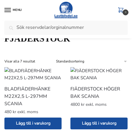
Skip
Skip
to
to
MENU
0
navigation
content
Sök
Sök
Hem
/
Scania
/
Scania 2 Serie
/
BÄLG BLADFJÄDER FJÄDERSTOCK STÖTDÄMPARE
efter:
FJÄDERSTOCK
Visar alla 7 resultat
BLADFJÄDERHÄNKE
FJÄDERSTOCK HÖGER
M22X2,5 L-297MM
BAK SCANIA
SCANIA
4800 kr exkl. moms
480 kr exkl. moms
Lägg till i varukorg
Lägg till i varukorg