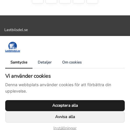
Lastbilsdel.se
AllMek i Vadstena AB
Lastbilsdel.se
Kastad 103
Samtycke
Detaljer
Om cookies
59291 Vadstena
Vi använder cookies
Organisationsnummer: 559358-5531
Denna webbplats använder cookies för att förbättra din
Telefonnummer: 0143-14477
upplevelse.
E-postadress: info@lastbilsdel.se
Acceptera alla
Villkor
Avvisa alla
© Lastbilsdel.se 2025
Inställningar