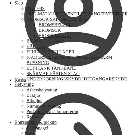
Släp
ABS EBS
DUO-MATIC LUFTVENTILER RANGERVENTILER
BROMSOK SKIVOR KLOSSAR
BROMSBELÄGG
BROMSOK
BROMSSKIVOR
BROMSKLOCKOR
BÄLGAR
HJULNAV HJULLAGER
FJÄDERSTOCK BLADFJÄDER LÄNKARM
BUSSNING
LUFTTANK TANKBAND
SKÄRMAR FÄSTEN STAG
UNDERKÖRNINGSSKYDD/ FOTGÄNGARSKYDD
Kassa
Belysning
Arbetsbelysning
Bakljus
Blixtljus
Nummerbelysning
Positionsljus/ sidomarkering
Reflex
Entreprenad & pickup
Backspegel
Filter