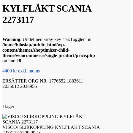
KYLFLÄKT SCANIA
2273117
Warning
: Undefined array key "taxToggler" in
/home/biloslap/public_html/wp-
content/themes/shoptimizer-child-
theme/woocommerce/single-product/price.php
on line
28
4400 kr exkl. moms
ERSÄTTER ORG NR 1776552 1883611
2035612 2038956
I lager
VISCO/ SLIRKOPPLING KYLFLÄKT SCANIA
2273117
5500,00
kr