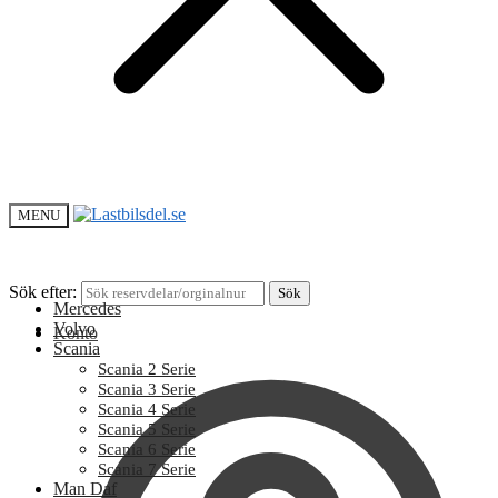
MENU
Sök efter:
Sök
Mercedes
Volvo
Konto
Scania
Scania 2 Serie
Scania 3 Serie
Scania 4 Serie
Scania 5 Serie
Scania 6 Serie
Scania 7 Serie
Man Daf