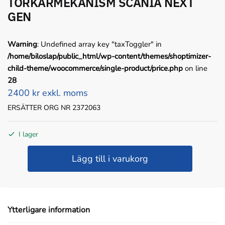
TORKARMEKANISM SCANIA NEXT
GEN
Warning
: Undefined array key "taxToggler" in
/home/biloslap/public_html/wp-content/themes/shoptimizer-
child-theme/woocommerce/single-product/price.php
on line
28
2400 kr exkl. moms
ERSÄTTER ORG NR 2372063
I lager
TORKARMEKANISM
Lägg till i varukorg
SCANIA
NEXT
GEN
mängd
Ytterligare information