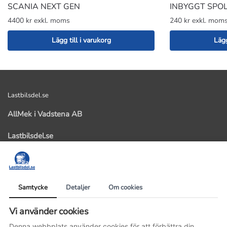
SCANIA NEXT GEN
INBYGGT SPO
4400 kr exkl. moms
240 kr exkl. mom
Lägg till i varukorg
Lägg
Lastbilsdel.se
AllMek i Vadstena AB
Lastbilsdel.se
Kastad 103
59291 Vadstena
Organisationsnummer: 559358-5531
Samtycke
Detaljer
Om cookies
Telefonnummer: 0143-14477
Vi använder cookies
E-postadress: info@lastbilsdel.se
Denna webbplats använder cookies för att förbättra din