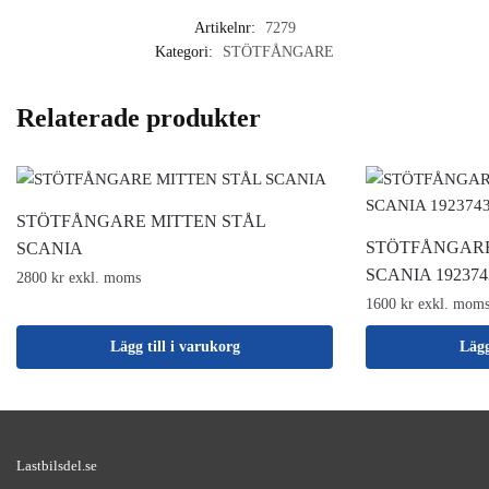
Artikelnr:
7279
Kategori:
STÖTFÅNGARE
Relaterade produkter
STÖTFÅNGARE MITTEN STÅL
STÖTFÅNGAR
SCANIA
SCANIA 192374
2800 kr exkl. moms
1600 kr exkl. mom
Lägg till i varukorg
Lägg
Lastbilsdel.se