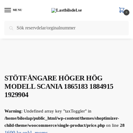
Skip
Skip
to
to
MENU
0
navigation
content
Sök
Sök
Hem
/
Scania
/
Scania 6 Serie
/
STÖTFÅNGARE
/
STÖTFÅNGARE HÖGER HÖG MODELL SCANIA 1865183 1884915 1929904
efter:
STÖTFÅNGARE HÖGER HÖG
MODELL SCANIA 1865183 1884915
1929904
Warning
: Undefined array key "taxToggler" in
/home/biloslap/public_html/wp-content/themes/shoptimizer-
child-theme/woocommerce/single-product/price.php
on line
28
1600 kr exkl. moms