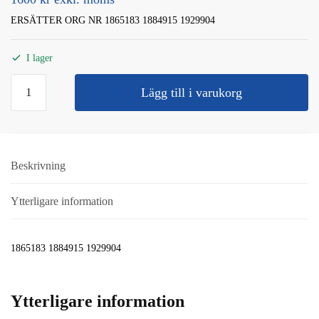
ERSÄTTER ORG NR 1865183 1884915 1929904
I lager
STÖTFÅNGARE
Lägg till i varukorg
HÖGER
HÖG
MODELL
SCANIA
Beskrivning
1865183
1884915
Ytterligare information
1929904
mängd
1865183 1884915 1929904
Ytterligare information