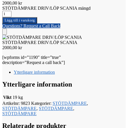
2000,00
kr
STÖTDÄMPARE DRIV/LÖP SCANIA mängd
Lägg till i varukorg
Questions? Request a Call Back
STÖTDÄMPARE DRIV/LÖP SCANIA
2000,00
kr
[wpforms id=”1190″ title=”true”
description=”Request a call back”]
Ytterligare information
Ytterligare information
Vikt
19 kg
Artikelnr:
9823
Kategorier:
STÖTDÄMPARE
,
STÖTDÄMPARE
,
STÖTDÄMPARE
,
STÖTDÄMPARE
Relaterade produkter