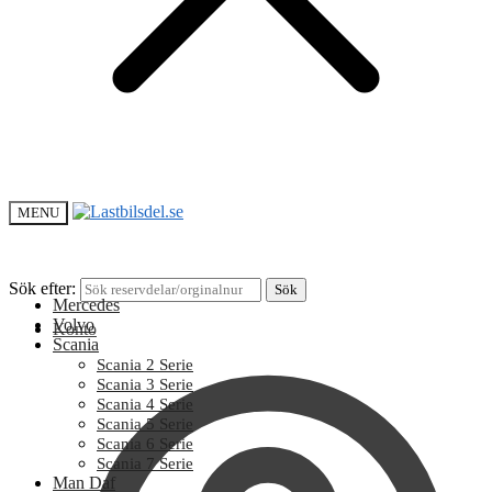
MENU
Sök efter:
Sök
Mercedes
Volvo
Konto
Scania
Scania 2 Serie
Scania 3 Serie
Scania 4 Serie
Scania 5 Serie
Scania 6 Serie
Scania 7 Serie
Man Daf