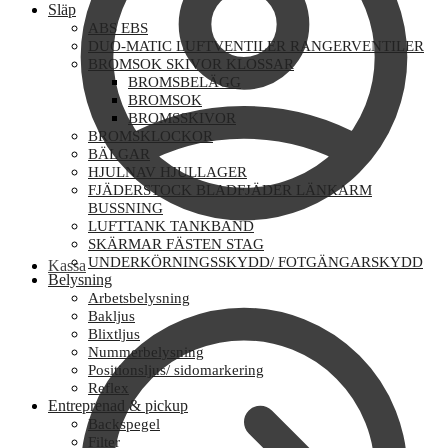
Släp
ABS EBS
DUO-MATIC LUFTVENTILER RANGERVENTILER
BROMSOK SKIVOR KLOSSAR
BROMSBELÄGG
BROMSOK
BROMSSKIVOR
BROMSKLOCKOR
BÄLGAR
HJULNAV HJULLAGER
FJÄDERSTOCK BLADFJÄDER LÄNKARM
BUSSNING
LUFTTANK TANKBAND
SKÄRMAR FÄSTEN STAG
UNDERKÖRNINGSSKYDD/ FOTGÄNGARSKYDD
Kassa
Belysning
Arbetsbelysning
Bakljus
Blixtljus
Nummerbelysning
Positionsljus/ sidomarkering
Reflex
Entreprenad & pickup
Backspegel
Filter