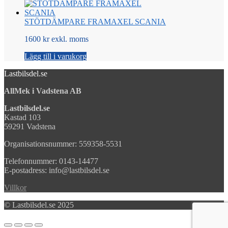
STÖTDÄMPARE FRAMAXEL SCANIA
1600 kr exkl. moms
Lägg till i varukorg
Lastbilsdel.se
AllMek i Vadstena AB
Lastbilsdel.se
Kastad 103
59291 Vadstena
Organisationsnummer: 559358-5531
Telefonnummer: 0143-14477
E-postadress: info@lastbilsdel.se
Villkor
© Lastbilsdel.se 2025