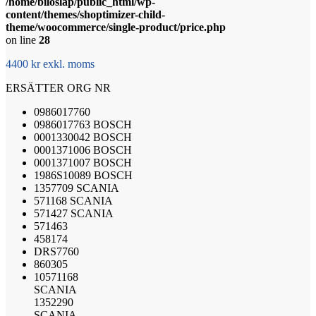
/home/biloslap/public_html/wp-
content/themes/shoptimizer-child-
theme/woocommerce/single-product/price.php
on line
28
4400 kr exkl. moms
ERSÄTTER ORG NR
0986017760
0986017763
BOSCH
0001330042
BOSCH
0001371006
BOSCH
0001371007
BOSCH
1986S10089
BOSCH
1357709
SCANIA
571168
SCANIA
571427
SCANIA
571463
458174
DRS7760
860305
10571168
SCANIA
1352290
SCANIA