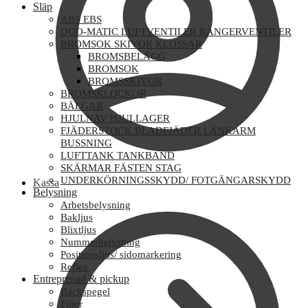
Släp
ABS EBS
DUO-MATIC LUFTVENTILER RANGERVENTILER
BROMSOK SKIVOR KLOSSAR
BROMSBELÄGG
BROMSOK
BROMSSKIVOR
BROMSKLOCKOR
BÄLGAR
HJULNAV HJULLAGER
FJÄDERSTOCK BLADFJÄDER LÄNKARM
BUSSNING
LUFTTANK TANKBAND
SKÄRMAR FÄSTEN STAG
UNDERKÖRNINGSSKYDD/ FOTGÄNGARSKYDD
Kassa
Belysning
Arbetsbelysning
Bakljus
Blixtljus
Nummerbelysning
Positionsljus/ sidomarkering
Reflex
Entreprenad & pickup
Backspegel
Filter