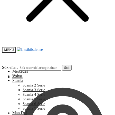
MENU
Sök efter:
Sök
Mercedes
Volvo
Konto
Scania
Scania 2 Serie
Scania 3 Serie
Scania 4 Serie
Scania 5 Serie
Scania 6 Serie
Scania 7 Serie
Man Daf