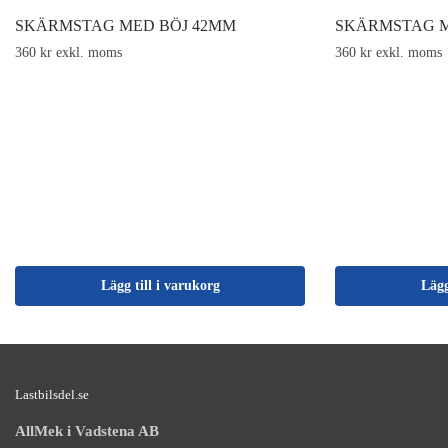
SKÄRMSTAG MED BÖJ 42MM
SKÄRMSTAG M
360 kr exkl. moms
360 kr exkl. moms
Lägg till i varukorg
Lägg
Lastbilsdel.se
AllMek i Vadstena AB