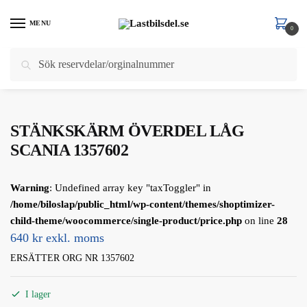
Skip
Skip
to
to
MENU
0
navigation
content
Sök
Sök
Hem
/
Scania
/
Scania 7 Serie
/
STÄNKSKÄRM /FÄSTE/STAG
/
STÄNKSKÄRM ÖVERDEL LÅG SCANIA 1357602
efter:
STÄNKSKÄRM ÖVERDEL LÅG
SCANIA 1357602
Warning
: Undefined array key "taxToggler" in
/home/biloslap/public_html/wp-content/themes/shoptimizer-
child-theme/woocommerce/single-product/price.php
on line
28
640 kr exkl. moms
ERSÄTTER ORG NR 1357602
I lager