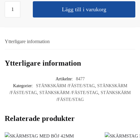
STÄNKSKÄRM
Lägg till i varukorg
ÖVERDEL
LÅG
SCANIA
1357602
Ytterligare information
mängd
Ytterligare information
Artikelnr:
8477
Kategorier:
STÄNKSKÄRM /FÄSTE/STAG
,
STÄNKSKÄRM
/FÄSTE/STAG
,
STÄNKSKÄRM /FÄSTE/STAG
,
STÄNKSKÄRM
/FÄSTE/STAG
Relaterade produkter