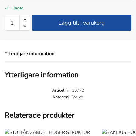
I lager
STÄNKSKÄRM
Lägg till i varukorg
BAKRE
LIKSIDIG
VOLVO
FH
Ytterligare information
FM
2008-
mängd
Ytterligare information
Artikelnr:
10772
Kategori:
Volvo
Relaterade produkter