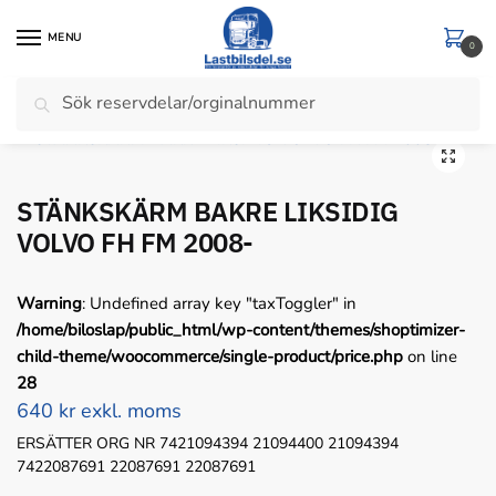
Skip
Skip
to
to
MENU
0
navigation
content
Sök
Sök
Hem
/
Volvo
/
STÄNKSKÄRM BAKRE LIKSIDIG VOLVO FH FM 2008-
efter:
STÄNKSKÄRM BAKRE LIKSIDIG
VOLVO FH FM 2008-
Warning
: Undefined array key "taxToggler" in
/home/biloslap/public_html/wp-content/themes/shoptimizer-
child-theme/woocommerce/single-product/price.php
on line
28
640 kr exkl. moms
ERSÄTTER ORG NR 7421094394 21094400 21094394
7422087691 22087691 22087691