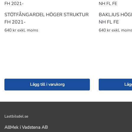
STÖTFÅNGARDEL HÖGER STRUKTUR
BAKLJUS HÖG
FH 2021-
NH FL FE
640 kr exkl. moms
640 kr exkl. mom
Lägg till i varukorg
Lägg
Lastbilsdel.se
AllMek i Vadstena AB