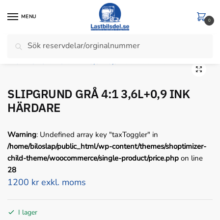
Skip
Skip
to
to
MENU
0
navigation
content
Sök
Sök
Hem
/
Färg & Spackel
/
SLIPGRUND/FILLER
/
SLIPGRUND GRÅ 4:1 3,6L+0,9 INK HÄRDARE
efter:
SLIPGRUND GRÅ 4:1 3,6L+0,9 INK
HÄRDARE
Warning
: Undefined array key "taxToggler" in
/home/biloslap/public_html/wp-content/themes/shoptimizer-
child-theme/woocommerce/single-product/price.php
on line
28
1200 kr exkl. moms
I lager