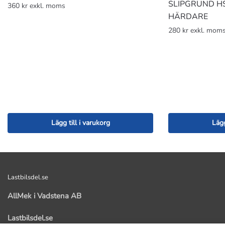
SLIPGRUND HS 
360 kr exkl. moms
HÄRDARE
280 kr exkl. mom
Lägg till i varukorg
Lägg
Lastbilsdel.se
AllMek i Vadstena AB
Lastbilsdel.se