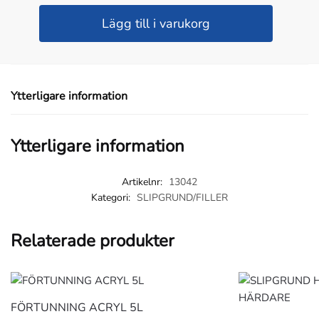
SLIPGRUND
Lägg till i varukorg
GRÅ
4:1
3,6L+0,9
INK
Ytterligare information
HÄRDARE
mängd
Ytterligare information
Artikelnr:
13042
Kategori:
SLIPGRUND/FILLER
Relaterade produkter
FÖRTUNNING ACRYL 5L