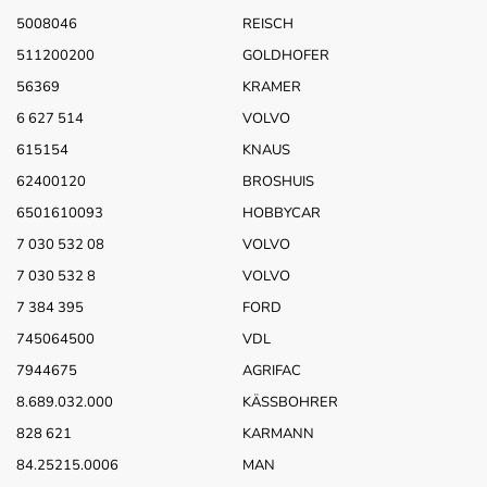
5008046
REISCH
511200200
GOLDHOFER
56369
KRAMER
6 627 514
VOLVO
615154
KNAUS
62400120
BROSHUIS
6501610093
HOBBYCAR
7 030 532 08
VOLVO
7 030 532 8
VOLVO
7 384 395
FORD
745064500
VDL
7944675
AGRIFAC
8.689.032.000
KÄSSBOHRER
828 621
KARMANN
84.25215.0006
MAN