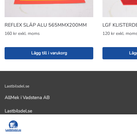
REFLEX SLÄP ALU 565MMX200MM
LGF KLISTERD
160 kr exkl. moms
120 kr exkl. mom
Lägg till i varukorg
Lägg
Lastbilsdel.se
AllMek i Vadstena AB
Lastbilsdel.se
Kastad 103
59291 Vadstena