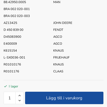
88.42950.0005
MAN
8RA 002 020-001
8RA 002 020-003
AZ13425
JOHN DEERE
D 450 839 00
FENDT
D45083900
AGCO
E400009
AGCO
K615154
KNAUS
L-SX0036-001
FRUEHAUF
R01010176
KNAUS
R0101176
CLAAS
I lager
REFLEX
Lägg till i varukorg
TRIANGEL
RÖD