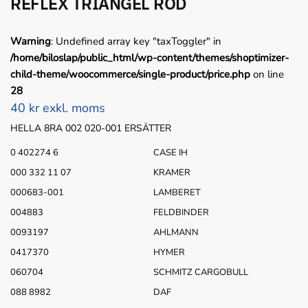
REFLEX TRIANGEL RÖD
Warning
: Undefined array key "taxToggler" in
/home/biloslap/public_html/wp-content/themes/shoptimizer-
child-theme/woocommerce/single-product/price.php
on line
28
40 kr exkl. moms
HELLA 8RA 002 020-001 ERSÄTTER
0 402274 6
CASE IH
000 332 11 07
KRAMER
000683-001
LAMBERET
004883
FELDBINDER
0093197
AHLMANN
0417370
HYMER
060704
SCHMITZ CARGOBULL
088 8982
DAF