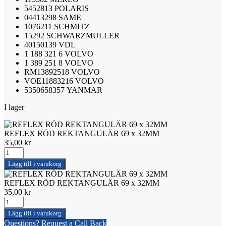
5452813
POLARIS
04413298
SAME
1076211
SCHMITZ
15292
SCHWARZMULLER
40150139
VDL
1 188 321 6
VOLVO
1 389 251 8
VOLVO
RM13892518
VOLVO
VOE11883216
VOLVO
5350658357
YANMAR
I lager
REFLEX RÖD REKTANGULÄR 69 x 32MM
35,00
kr
REFLEX
RÖD
Lägg till i varukorg
REKTANGULÄR
69
REFLEX RÖD REKTANGULÄR 69 x 32MM
x
35,00
kr
32MM
REFLEX
mängd
RÖD
Lägg till i varukorg
REKTANGULÄR
Questions? Request a Call Back