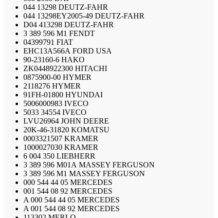
044 13298
DEUTZ-FAHR
044 13298EY2005-49
DEUTZ-FAHR
D04 413298
DEUTZ-FAHR
3 389 596 M1
FENDT
04399791
FIAT
EHC13A566A
FORD USA
90-23160-6
HAKO
ZK0448922300
HITACHI
0875900-00
HYMER
2118276
HYMER
91FH-01800
HYUNDAI
5006000983
IVECO
5033 34554
IVECO
LVU26964
JOHN DEERE
20K-46-31820
KOMATSU
0003321507
KRAMER
1000027030
KRAMER
6 004 350
LIEBHERR
3 389 596 M01A
MASSEY FERGUSON
3 389 596 M1
MASSEY FERGUSON
000 544 44 05
MERCEDES
001 544 08 92
MERCEDES
A 000 544 44 05
MERCEDES
A 001 544 08 92
MERCEDES
113302
MERLO