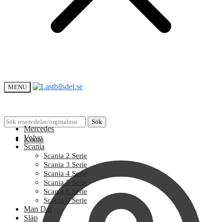
MENU
Sök
Sök
Mercedes
efter:
Volvo
Konto
Scania
Scania 2 Serie
Scania 3 Serie
Scania 4 Serie
Scania 5 Serie
Scania 6 Serie
Scania 7 Serie
Man Daf
Släp