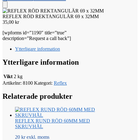
69
x
32MM
REFLEX RÖD REKTANGULÄR 69 x 32MM
mängd
35,00
kr
[wpforms id=”1190″ title=”true”
description=”Request a call back”]
Ytterligare information
Ytterligare information
Vikt
2 kg
Artikelnr:
8100
Kategori:
Reflex
Relaterade produkter
REFLEX RUND RÖD 60MM MED
SKRUVHÅL
20 kr exkl. moms