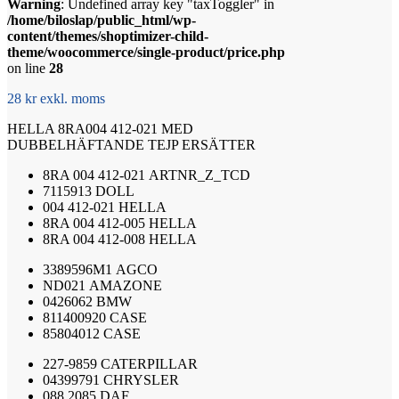
Warning
: Undefined array key "taxToggler" in
/home/biloslap/public_html/wp-
content/themes/shoptimizer-child-
theme/woocommerce/single-product/price.php
on line
28
28 kr exkl. moms
HELLA 8RA004 412-021 MED
DUBBELHÄFTANDE TEJP ERSÄTTER
8RA 004 412-021
ARTNR_Z_TCD
7115913
DOLL
004 412-021
HELLA
8RA 004 412-005
HELLA
8RA 004 412-008
HELLA
3389596M1
AGCO
ND021
AMAZONE
0426062
BMW
811400920
CASE
85804012
CASE
227-9859
CATERPILLAR
04399791
CHRYSLER
088 2085
DAF