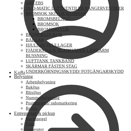
ABS EBS
DUO-MATIC LUFTVENTILER RANGERVENTILER
BROMSOK SKIVOR KLOSSAR
BROMSBELÄGG
BROMSOK
BROMSSKIVOR
BROMSKLOCKOR
BÄLGAR
HJULNAV HJULLAGER
FJÄDERSTOCK BLADFJÄDER LÄNKARM
BUSSNING
LUFTTANK TANKBAND
SKÄRMAR FÄSTEN STAG
UNDERKÖRNINGSSKYDD/ FOTGÄNGARSKYDD
Kassa
Belysning
Arbetsbelysning
Bakljus
Blixtljus
Nummerbelysning
Positionsljus/ sidomarkering
Reflex
Entreprenad & pickup
Backspegel
Filter
Generator