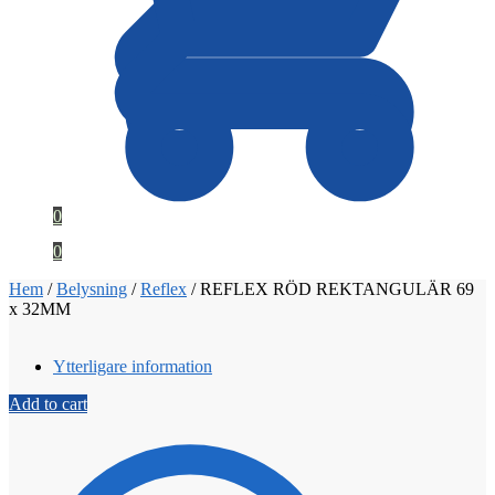
0
0
Hem
/
Belysning
/
Reflex
/
REFLEX RÖD REKTANGULÄR 69
x 32MM
Ytterligare information
Add to cart