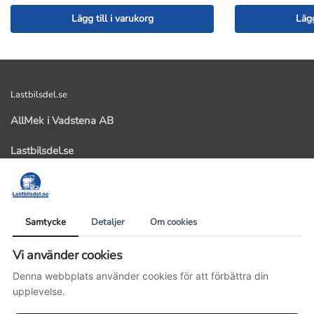
Lägg till i varukorg
Lägg
Lastbilsdel.se
AllMek i Vadstena AB
Lastbilsdel.se
Kastad 103
59291 Vadstena
Organisationsnummer: 559358-5531
Samtycke
Detaljer
Om cookies
Telefonnummer: 0143-14477
Vi använder cookies
E-postadress: info@lastbilsdel.se
Denna webbplats använder cookies för att förbättra din
Villkor
upplevelse.