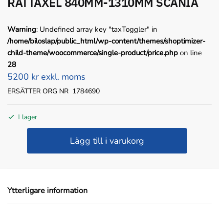
RATTAXEL 840MM-1310MM SCANIA
Warning
: Undefined array key "taxToggler" in
/home/biloslap/public_html/wp-content/themes/shoptimizer-
child-theme/woocommerce/single-product/price.php
on line
28
5200 kr exkl. moms
ERSÄTTER ORG NR 1784690
I lager
RATTAXEL
Lägg till i varukorg
840MM-
1310MM
SCANIA
mängd
Ytterligare information