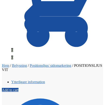
0
0
Hem
/
Belysning
/
Positionsljus/ sidomarkering
/
POSITIONSLJUS
VIT
Ytterligare information
Add to cart