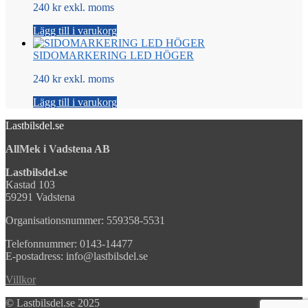
240 kr exkl. moms
Lägg till i varukorg
SIDOMARKERING LED HÖGER
240 kr exkl. moms
Lägg till i varukorg
Lastbilsdel.se
AllMek i Vadstena AB
Lastbilsdel.se
Kastad 103
59291 Vadstena
Organisationsnummer: 559358-5531
Telefonnummer: 0143-14477
E-postadress: info@lastbilsdel.se
Villkor
© Lastbilsdel.se 2025