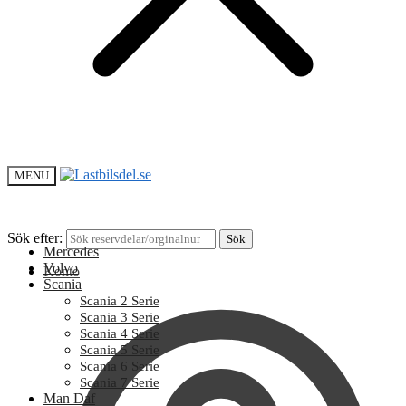
MENU
Sök efter:
Sök
Mercedes
Volvo
Konto
Scania
Scania 2 Serie
Scania 3 Serie
Scania 4 Serie
Scania 5 Serie
Scania 6 Serie
Scania 7 Serie
Man Daf