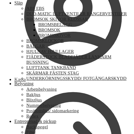
Släp
ABS EBS
DUO-MATIC LUFTVENTILER RANGERVENTILER
BROMSOK SKIVOR KLOSSAR
BROMSBELÄGG
BROMSOK
BROMSSKIVOR
BROMSKLOCKOR
BÄLGAR
HJULNAV HJULLAGER
FJÄDERSTOCK BLADFJÄDER LÄNKARM
BUSSNING
LUFTTANK TANKBAND
SKÄRMAR FÄSTEN STAG
UNDERKÖRNINGSSKYDD/ FOTGÄNGARSKYDD
Kassa
Belysning
Arbetsbelysning
Bakljus
Blixtljus
Nummerbelysning
Positionsljus/ sidomarkering
Reflex
Entreprenad & pickup
Backspegel
Filter