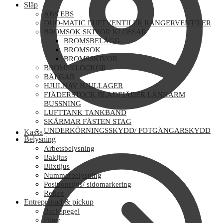
Släp
ABS EBS
DUO-MATIC LUFTVENTILER RANGERVENTILER
BROMSOK SKIVOR KLOSSAR
BROMSBELÄGG
BROMSOK
BROMSSKIVOR
BROMSKLOCKOR
BÄLGAR
HJULNAV HJULLAGER
FJÄDERSTOCK BLADFJÄDER LÄNKARM
BUSSNING
LUFTTANK TANKBAND
SKÄRMAR FÄSTEN STAG
UNDERKÖRNINGSSKYDD/ FOTGÄNGARSKYDD
Kassa
Belysning
Arbetsbelysning
Bakljus
Blixtljus
Nummerbelysning
Positionsljus/ sidomarkering
Reflex
Entreprenad & pickup
Backspegel
Filter