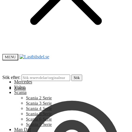
MENU
Sök efter:
Sök
Mercedes
Volvo
Konto
Scania
Scania 2 Serie
Scania 3 Serie
Scania 4 Serie
Scania 5 Serie
Scania 6 Serie
Scania 7 Serie
Man Daf