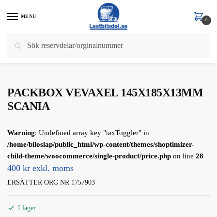
Skip
Skip
to
to
MENU
0
navigation
content
Sök
Sök
Hem
/
Scania
/
Scania 7 Serie
/
KOPPLING VÄXELLÅDA VÄXELSTAG
/
PACKBOX VEVAXEL 145X185X13MM SCANIA
efter:
PACKBOX VEVAXEL 145X185X13MM
SCANIA
Warning
: Undefined array key "taxToggler" in
/home/biloslap/public_html/wp-content/themes/shoptimizer-
child-theme/woocommerce/single-product/price.php
on line
28
400 kr exkl. moms
ERSÄTTER ORG NR 1757903
I lager