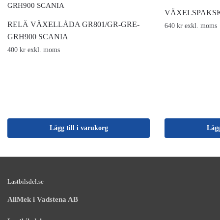
VÄXELSPAKSK
RELÄ VÄXELLÅDA GR801/GR-GRE-
640 kr exkl. moms
GRH900 SCANIA
400 kr exkl. moms
Lägg till i varukorg
Lägg
Lastbilsdel.se
AllMek i Vadstena AB