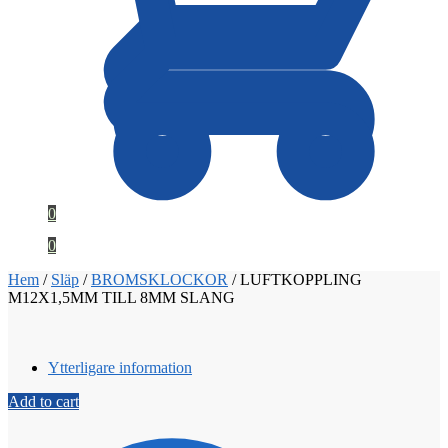
0
0
Hem
/
Släp
/
BROMSKLOCKOR
/
LUFTKOPPLING
M12X1,5MM TILL 8MM SLANG
Ytterligare information
Add to cart