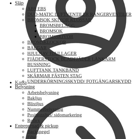
Släp
ABS EBS
DUO-MATIC LUFTVENTILER RANGERVENTILER
BROMSOK SKIVOR KLOSSAR
BROMSBELÄGG
BROMSOK
BROMSSKIVOR
BROMSKLOCKOR
BÄLGAR
HJULNAV HJULLAGER
FJÄDERSTOCK BLADFJÄDER LÄNKARM
BUSSNING
LUFTTANK TANKBAND
SKÄRMAR FÄSTEN STAG
UNDERKÖRNINGSSKYDD/ FOTGÄNGARSKYDD
Kassa
Belysning
Arbetsbelysning
Bakljus
Blixtljus
Nummerbelysning
Positionsljus/ sidomarkering
Reflex
Entreprenad & pickup
Backspegel
Filter