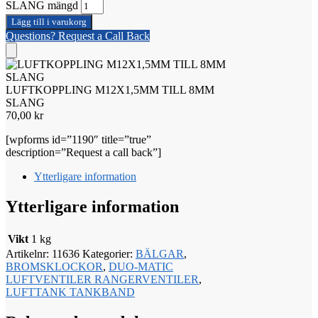
SLANG mängd
Lägg till i varukorg
Questions? Request a Call Back
LUFTKOPPLING M12X1,5MM TILL 8MM
SLANG
70,00
kr
[wpforms id=”1190″ title=”true”
description=”Request a call back”]
Ytterligare information
Ytterligare information
Vikt
1 kg
Artikelnr:
11636
Kategorier:
BÄLGAR
,
BROMSKLOCKOR
,
DUO-MATIC
LUFTVENTILER RANGERVENTILER
,
LUFTTANK TANKBAND