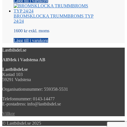
Lägg till i varukorg
BROMSKLOCKA TRUMMBROMS TYP
24/24
1600 kr exkl. moms
Lägg till i varukorg
Lastbilsdel.se
AllMek i Vadstena AB
Lastbilsdel.se
Kastad 103
59291 Vadstena
Organisationsnummer: 559358-5531
Telefonnummer: 0143-14477
E-postadress: info@lastbilsdel.se
Villkor
© Lastbilsdel.se 2025