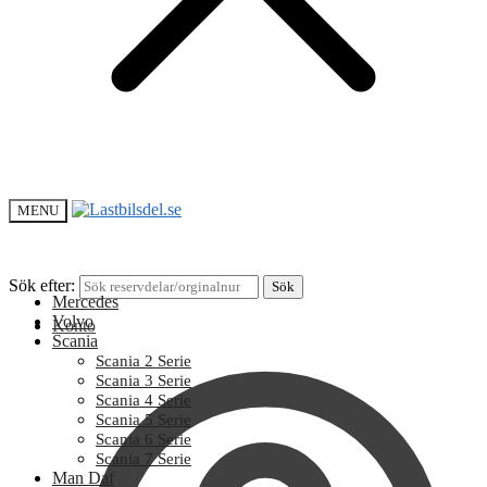
MENU
Sök efter:
Sök
Mercedes
Volvo
Konto
Scania
Scania 2 Serie
Scania 3 Serie
Scania 4 Serie
Scania 5 Serie
Scania 6 Serie
Scania 7 Serie
Man Daf