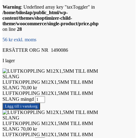
Warning
: Undefined array key "taxToggler" in
/home/biloslap/public_html/wp-
content/themes/shoptimizer-child-
theme/woocommerce/single-product/price.php
on line
28
56 kr exkl. moms
ERSÄTTER ORG NR 1490086
I lager
LUFTKOPPLING M12X1,5MM TILL 8MM
SLANG
70,00
kr
LUFTKOPPLING M12X1,5MM TILL 8MM
SLANG mängd
Lägg till i varukorg
LUFTKOPPLING M12X1,5MM TILL 8MM
SLANG
70,00
kr
LUFTKOPPLING M12X1,5MM TILL 8MM