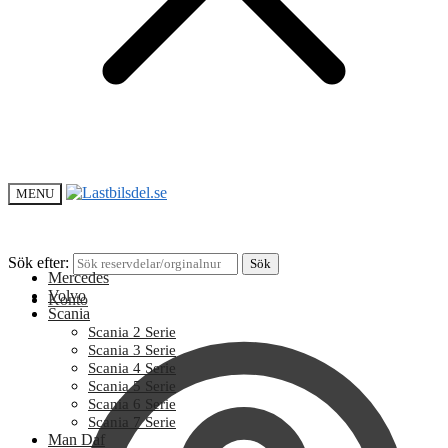
MENU
Sök efter:
Sök
Mercedes
Volvo
Konto
Scania
Scania 2 Serie
Scania 3 Serie
Scania 4 Serie
Scania 5 Serie
Scania 6 Serie
Scania 7 Serie
Man Daf