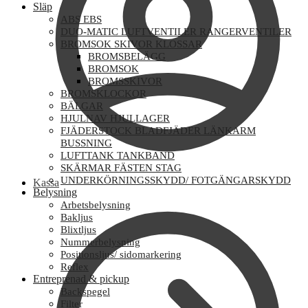
Släp
ABS EBS
DUO-MATIC LUFTVENTILER RANGERVENTILER
BROMSOK SKIVOR KLOSSAR
BROMSBELÄGG
BROMSOK
BROMSSKIVOR
BROMSKLOCKOR
BÄLGAR
HJULNAV HJULLAGER
FJÄDERSTOCK BLADFJÄDER LÄNKARM
BUSSNING
LUFTTANK TANKBAND
SKÄRMAR FÄSTEN STAG
UNDERKÖRNINGSSKYDD/ FOTGÄNGARSKYDD
Kassa
Belysning
Arbetsbelysning
Bakljus
Blixtljus
Nummerbelysning
Positionsljus/ sidomarkering
Reflex
Entreprenad & pickup
Backspegel
Filter