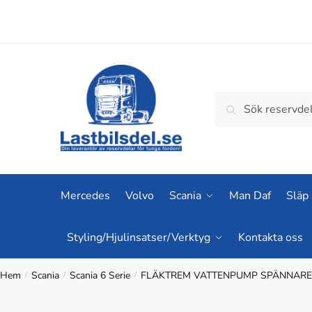
Skip
Skip
to
to
navigation
content
Sök
Sök
efter:
Mercedes
Volvo
Scania
Man Daf
Släp
Styling/Hjulinsatser/Verktyg
Kontakta oss
Hem
Scania
Scania 6 Serie
FLÄKTREM VATTENPUMP SPÄNNAR
/
/
/