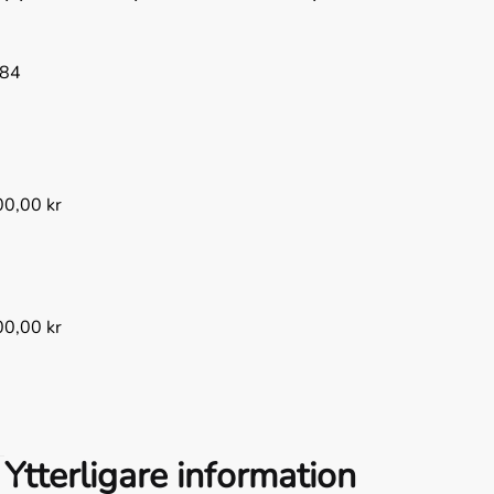
84
00,00
kr
00,00
kr
Ytterligare information