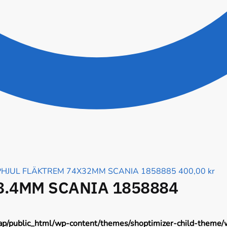
PHJUL FLÄKTREM 74X32MM SCANIA 1858885
400,00
kr
8.4MM SCANIA 1858884
ap/public_html/wp-content/themes/shoptimizer-child-theme/