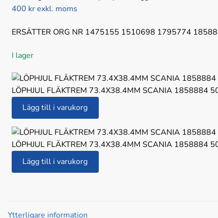
400 kr exkl. moms
ERSÄTTER ORG NR 1475155 1510698 1795774 18588
I lager
LÖPHJUL FLÄKTREM 73.4X38.4MM SCANIA 1858884
5
LÖPHJUL
Lägg till i varukorg
FLÄKTREM
73.4X38.4MM
SCANIA
LÖPHJUL FLÄKTREM 73.4X38.4MM SCANIA 1858884
5
1858884
LÖPHJUL
Lägg till i varukorg
mängd
FLÄKTREM
73.4X38.4MM
SCANIA
1858884
Ytterligare information
mängd