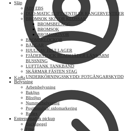
Släp
ABS EBS
DUO-MATIC LUFTVENTILER RANGERVENTILER
BROMSOK SKIVOR KLOSSAR
BROMSBELÄGG
BROMSOK
BROMSSKIVOR
BROMSKLOCKOR
BÄLGAR
HJULNAV HJULLAGER
FJÄDERSTOCK BLADFJÄDER LÄNKARM
BUSSNING
LUFTTANK TANKBAND
SKÄRMAR FÄSTEN STAG
UNDERKÖRNINGSSKYDD/ FOTGÄNGARSKYDD
Kassa
Belysning
Arbetsbelysning
Bakljus
Blixtljus
Nummerbelysning
Positionsljus/ sidomarkering
Reflex
Entreprenad & pickup
Backspegel
Filter