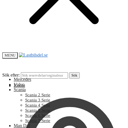
MENU
Sök efter:
Sök
Mercedes
Volvo
Konto
Scania
Scania 2 Serie
Scania 3 Serie
Scania 4 Serie
Scania 5 Serie
Scania 6 Serie
Scania 7 Serie
Man Daf