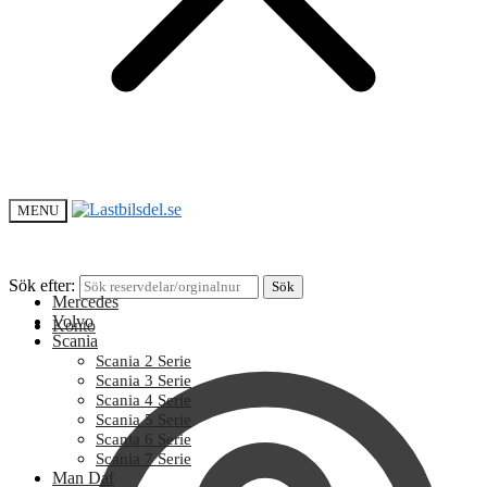
MENU
Sök efter:
Sök
Mercedes
Volvo
Konto
Scania
Scania 2 Serie
Scania 3 Serie
Scania 4 Serie
Scania 5 Serie
Scania 6 Serie
Scania 7 Serie
Man Daf