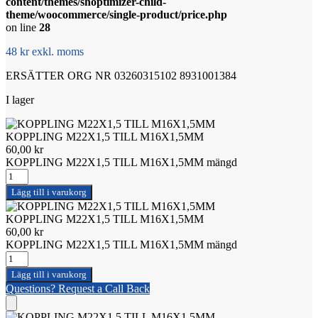
content/themes/shoptimizer-child-
theme/woocommerce/single-product/price.php
on line
28
48 kr exkl. moms
ERSÄTTER ORG NR 03260315102 8931001384
I lager
KOPPLING M22X1,5 TILL M16X1,5MM
60,00
kr
KOPPLING M22X1,5 TILL M16X1,5MM mängd
Lägg till i varukorg
KOPPLING M22X1,5 TILL M16X1,5MM
60,00
kr
KOPPLING M22X1,5 TILL M16X1,5MM mängd
Lägg till i varukorg
Questions? Request a Call Back