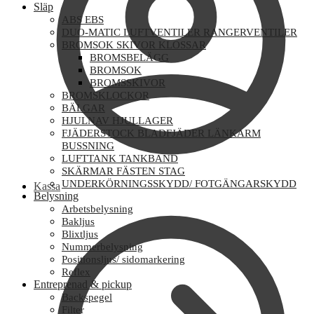
Släp
ABS EBS
DUO-MATIC LUFTVENTILER RANGERVENTILER
BROMSOK SKIVOR KLOSSAR
BROMSBELÄGG
BROMSOK
BROMSSKIVOR
BROMSKLOCKOR
BÄLGAR
HJULNAV HJULLAGER
FJÄDERSTOCK BLADFJÄDER LÄNKARM
BUSSNING
LUFTTANK TANKBAND
SKÄRMAR FÄSTEN STAG
UNDERKÖRNINGSSKYDD/ FOTGÄNGARSKYDD
Kassa
Belysning
Arbetsbelysning
Bakljus
Blixtljus
Nummerbelysning
Positionsljus/ sidomarkering
Reflex
Entreprenad & pickup
Backspegel
Filter