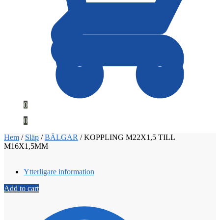
0
0
Hem
/
Släp
/
BÄLGAR
/
KOPPLING M22X1,5 TILL
M16X1,5MM
Ytterligare information
Add to cart