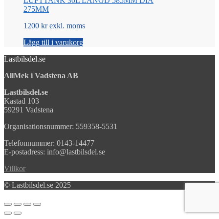
LUFTTANK 30L LÄNGD 585MM DIA
275MM
1200 kr exkl. moms
Lägg till i varukorg
Lastbilsdel.se
AllMek i Vadstena AB
Lastbilsdel.se
Kastad 103
59291 Vadstena
Organisationsnummer: 559358-5531
Telefonnummer: 0143-14477
E-postadress: info@lastbilsdel.se
Villkor
© Lastbilsdel.se 2025