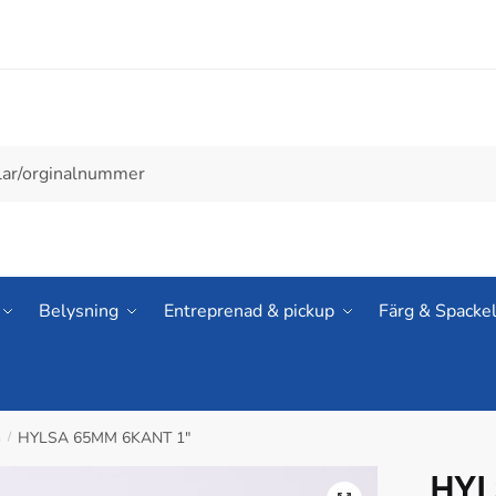
Belysning
Entreprenad & pickup
Färg & Spacke
G
HYLSA 65MM 6KANT 1″
/
HYL