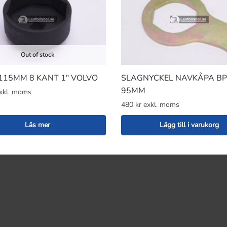
Out of stock
115MM 8 KANT 1″ VOLVO
SLAGNYCKEL NAVKÅPA B
95MM
exkl. moms
480 kr exkl. moms
Läs mer
Lägg till i varukorg