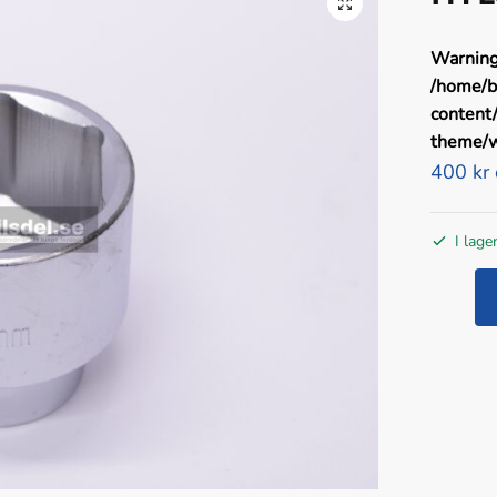
Warnin
/home/b
content
theme/w
400 kr
I lage
HYLSA
65MM
6KANT
1"
mängd