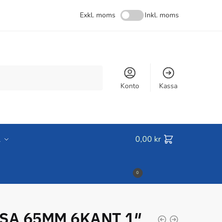
Exkl. moms
Inkl. moms
Konto
Kassa
l
0,00
kr
0
SA 65MM 6KANT 1″