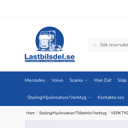
Skip
Skip
to
to
navigation
content
Sök
Sök
efter:
Mercedes
Volvo
Scania
Man Daf
Släp
Styling/Hjulinsatser/Verktyg
Kontakta oss
Hem
Styling/Hjulinsatser/Tillbehör/Verktyg
VERKTY
/
/