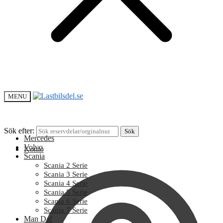
MENU
Sök efter:
Sök
Mercedes
Volvo
Konto
Scania
Scania 2 Serie
Scania 3 Serie
Scania 4 Serie
Scania 5 Serie
Scania 6 Serie
Scania 7 Serie
Man Daf