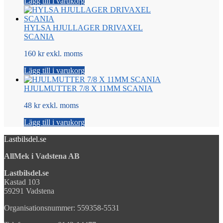
Lägg till i varukorg
HYLSA HJULLAGER DRIVAXEL
SCANIA
160 kr exkl. moms
Lägg till i varukorg
HJULMUTTER 7/8 X 11MM SCANIA
48 kr exkl. moms
Lägg till i varukorg
Lastbilsdel.se
AllMek i Vadstena AB
Lastbilsdel.se
Kastad 103
59291 Vadstena
Organisationsnummer: 559358-5531