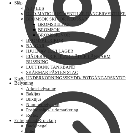
Släp
ABS EBS
DUO-MATIC LUFTVENTILER RANGERVENTILER
BROMSOK SKIVOR KLOSSAR
BROMSBELÄGG
BROMSOK
BROMSSKIVOR
BROMSKLOCKOR
BÄLGAR
HJULNAV HJULLAGER
FJÄDERSTOCK BLADFJÄDER LÄNKARM
BUSSNING
LUFTTANK TANKBAND
SKÄRMAR FÄSTEN STAG
UNDERKÖRNINGSSKYDD/ FOTGÄNGARSKYDD
Kassa
Belysning
Arbetsbelysning
Bakljus
Blixtljus
Nummerbelysning
Positionsljus/ sidomarkering
Reflex
Entreprenad & pickup
Backspegel
Filter