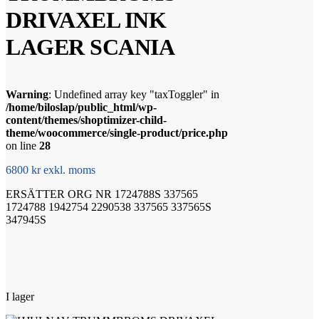
DRIVAXEL INK
LAGER SCANIA
Warning
: Undefined array key "taxToggler" in
/home/biloslap/public_html/wp-
content/themes/shoptimizer-child-
theme/woocommerce/single-product/price.php
on line
28
6800 kr exkl. moms
ERSÄTTER ORG NR 1724788S
337565
1724788 1942754 2290538 337565 337565S
347945S
I lager