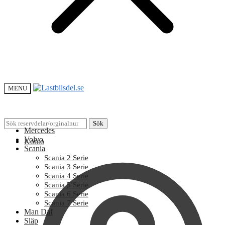
MENU
Sök
Sök
Mercedes
efter:
Volvo
Konto
Scania
Scania 2 Serie
Scania 3 Serie
Scania 4 Serie
Scania 5 Serie
Scania 6 Serie
Scania 7 Serie
Man Daf
Släp