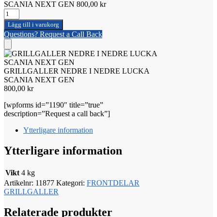
SCANIA NEXT GEN
800,00
kr
NEXT
GRILLGALLER
GEN
NEDRE
Lägg till i varukorg
mängd
I
Questions? Request a Call Back
NEDRE
LUCKA
SCANIA
NEXT
GRILLGALLER NEDRE I NEDRE LUCKA
GEN
SCANIA NEXT GEN
mängd
800,00
kr
[wpforms id=”1190″ title=”true”
description=”Request a call back”]
Ytterligare information
Ytterligare information
Vikt
4 kg
Artikelnr:
11877
Kategori:
FRONTDELAR
GRILLGALLER
Relaterade produkter