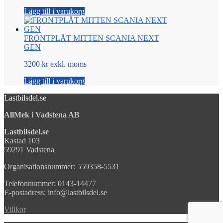
Lägg till i varukorg
FRONTPLÅT MITTEN SCANIA NEXT
GEN
3200 kr exkl. moms
Lägg till i varukorg
Lastbilsdel.se
AllMek i Vadstena AB
Lastbilsdel.se
Kastad 103
59291 Vadstena
Organisationsnummer: 559358-5531
Telefonnummer: 0143-14477
E-postadress: info@lastbilsdel.se
Villkor