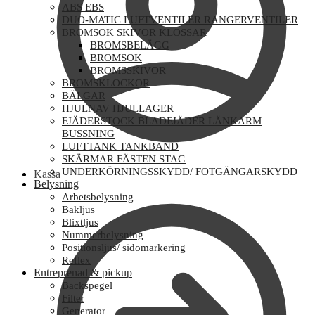
ABS EBS
DUO-MATIC LUFTVENTILER RANGERVENTILER
BROMSOK SKIVOR KLOSSAR
BROMSBELÄGG
BROMSOK
BROMSSKIVOR
BROMSKLOCKOR
BÄLGAR
HJULNAV HJULLAGER
FJÄDERSTOCK BLADFJÄDER LÄNKARM
BUSSNING
LUFTTANK TANKBAND
SKÄRMAR FÄSTEN STAG
UNDERKÖRNINGSSKYDD/ FOTGÄNGARSKYDD
Kassa
Belysning
Arbetsbelysning
Bakljus
Blixtljus
Nummerbelysning
Positionsljus/ sidomarkering
Reflex
Entreprenad & pickup
Backspegel
Filter
Generator