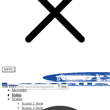
MENU
Sök efter:
Sök
Mercedes
Volvo
Konto
Scania
Scania 2 Serie
Scania 3 Serie