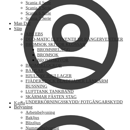
Scania 4 Serie
Scania 5 Serie
Scania 6 Serie
Scania 7 Serie
Man Daf
Släp
ABS EBS
DUO-MATIC LUFTVENTILER RANGERVENTILER
BROMSOK SKIVOR KLOSSAR
BROMSBELÄGG
BROMSOK
BROMSSKIVOR
BROMSKLOCKOR
BÄLGAR
HJULNAV HJULLAGER
FJÄDERSTOCK BLADFJÄDER LÄNKARM
BUSSNING
LUFTTANK TANKBAND
SKÄRMAR FÄSTEN STAG
UNDERKÖRNINGSSKYDD/ FOTGÄNGARSKYDD
Kassa
Belysning
Arbetsbelysning
Bakljus
Blixtljus
Nummerbelysning