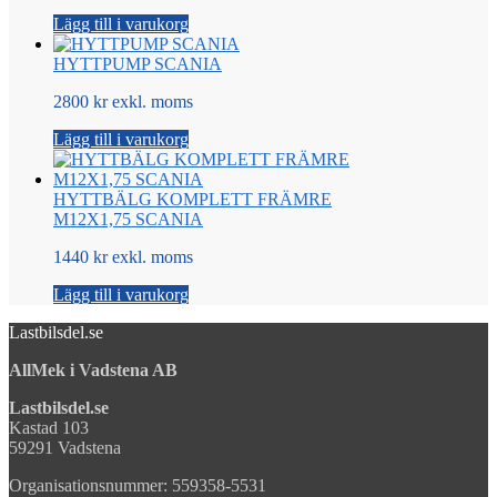
Lägg till i varukorg
HYTTPUMP SCANIA
2800 kr exkl. moms
Lägg till i varukorg
HYTTBÄLG KOMPLETT FRÄMRE
M12X1,75 SCANIA
1440 kr exkl. moms
Lägg till i varukorg
Lastbilsdel.se
AllMek i Vadstena AB
Lastbilsdel.se
Kastad 103
59291 Vadstena
Organisationsnummer: 559358-5531