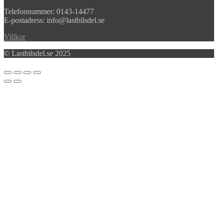
Telefonnummer: 0143-14477
E-postadress: info@lastbilsdel.se
Villkor
© Lastbilsdel.se 2025