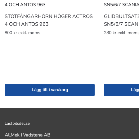
STÖTFÅNGARHÖRN HÖGER ACTROS
GLIDBULTSATS
4 OCH ANTOS 963
SN5/6/7 SCAN
800 kr exkl. moms
280 kr exkl. mom
Lägg till i varukorg
Lägg
Lastbilsdel.se
AllMek i Vadstena AB