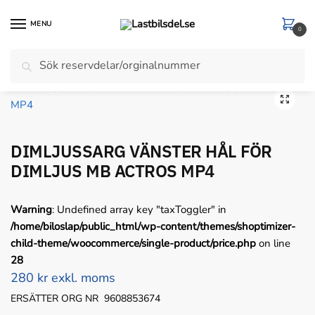
Skip
Skip
to
to
MENU
0
navigation
content
Sök
Sök
Hem
/
Mercedes
/
DIMLJUSSARG VÄNSTER HÅL FÖR DIMLJUS MB ACTROS MP4
efter:
🔍
DIMLJUSSARG VÄNSTER HÅL FÖR
DIMLJUS MB ACTROS MP4
Warning
: Undefined array key "taxToggler" in
/home/biloslap/public_html/wp-content/themes/shoptimizer-
child-theme/woocommerce/single-product/price.php
on line
28
280 kr exkl. moms
ERSÄTTER ORG NR 9608853674