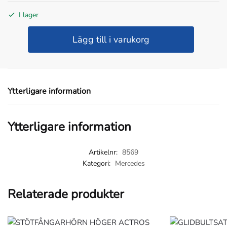
I lager
DIMLJUSSARG
Lägg till i varukorg
VÄNSTER
HÅL
FÖR
DIMLJUS
Ytterligare information
MB
ACTROS
MP4
Ytterligare information
mängd
Artikelnr:
8569
Kategori:
Mercedes
Relaterade produkter