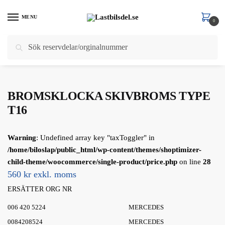
Skip
Skip
to
to
MENU
0
navigation
content
Sök
Sök
Hem
/
Släp
/
BROMSKLOCKOR
/
BROMSKLOCKA SKIVBROMS TYPE T16
efter:
BROMSKLOCKA SKIVBROMS TYPE
T16
Warning
: Undefined array key "taxToggler" in
/home/biloslap/public_html/wp-content/themes/shoptimizer-
child-theme/woocommerce/single-product/price.php
on line
28
560 kr exkl. moms
ERSÄTTER ORG NR
006 420 5224
MERCEDES
0084208524
MERCEDES