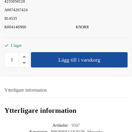
4235050120
A0074207424
II14535
K004146N00
KNORR
I lager
BROMSKLOCKA
Lägg till i varukorg
SKIVBROMS
TYPE
T16
mängd
Ytterligare information
Ytterligare information
Artikelnr:
9347
Kategorier:
BROMSKLOCKOR
,
Mercedes