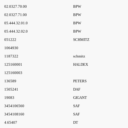
02.0327.70.00
BPW
02.0327.71.00
BPW
05.444.32.01.0
BPW
05.444.32.02.0
BPW
051222
SCHMITZ
1064930
1187322
schmitz
125160001
HALDEX
125160003
136589
PETERS
1505241
DAF
19083
GIGANT
3454106560
SAF
3454108160
SAF
4.65407
DT