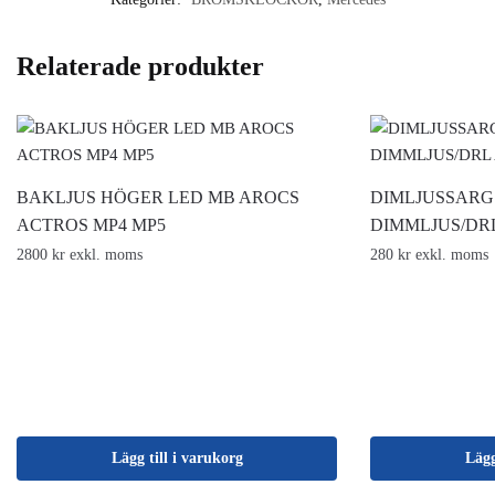
Relaterade produkter
BAKLJUS HÖGER LED MB AROCS
DIMLJUSSARG
ACTROS MP4 MP5
DIMMLJUS/DR
2800 kr exkl. moms
280 kr exkl. moms
Lägg till i varukorg
Lägg