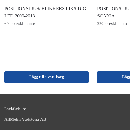
POSITIONSLJUS/ BLINKERS LIKSIDIG
POSITIONSLJU
LED 2009-2013
SCANIA
640 kr exkl. moms
320 kr exkl. moms
Lägg till i varukorg
Lägg
Lastbilsdel.se
AllMek i Vadstena AB