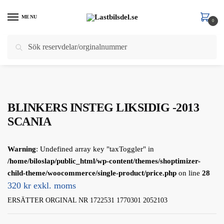
Skip
Skip
to
to
MENU
0
navigation
content
Sök
Sök
Hem
/
Scania
/
Scania 5 Serie
/
BELYSNING
/
Positionsljus
/
BLINKERS INSTEG LIKSIDIG -2013 SCANIA
efter:
BLINKERS INSTEG LIKSIDIG -2013
SCANIA
Warning
: Undefined array key "taxToggler" in
/home/biloslap/public_html/wp-content/themes/shoptimizer-
child-theme/woocommerce/single-product/price.php
on line
28
320 kr exkl. moms
ERSÄTTER ORGINAL NR 1722531 1770301 2052103