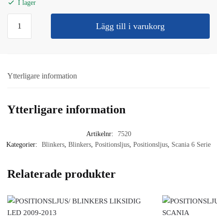
I lager
BLINKERS
Lägg till i varukorg
INSTEG
LIKSIDIG
-2013
SCANIA
Ytterligare information
mängd
Ytterligare information
Artikelnr:
7520
Kategorier:
Blinkers
,
Blinkers
,
Positionsljus
,
Positionsljus
,
Scania 6 Serie
Relaterade produkter