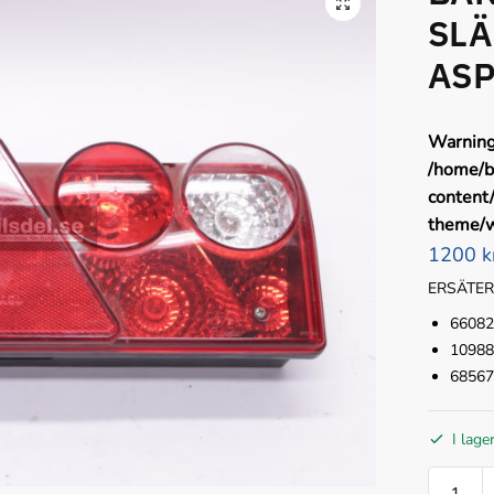
SLÄ
ASP
Warnin
/home/b
content
theme/w
1200 k
ERSÄTER
66082
10988
68567
I lage
BAKLJU