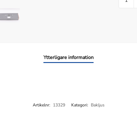
VÄNST
FÖR
SLÄP
ERSÄTT
ASPÖC
EUROP
II
mängd
Ytterligare information
Artikelnr:
13329
Kategori:
Bakljus