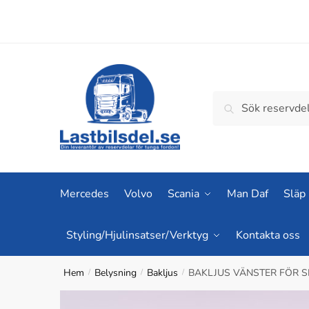
Skip
Skip
to
to
navigation
content
Sök
Sök
efter:
Mercedes
Volvo
Scania
Man Daf
Släp
Styling/Hjulinsatser/Verktyg
Kontakta oss
Hem
Belysning
Bakljus
BAKLJUS VÄNSTER FÖR S
/
/
/