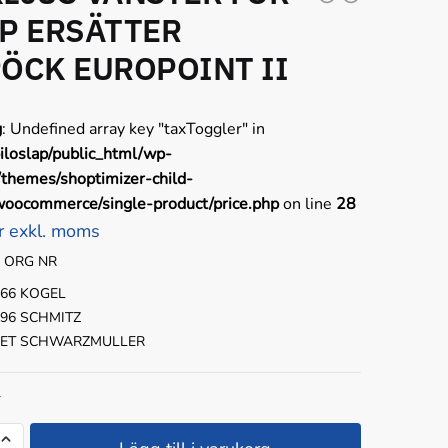
P ERSÄTTER
ÖCK EUROPOINT II
g
: Undefined array key "taxToggler" in
iloslap/public_html/wp-
/themes/shoptimizer-child-
oocommerce/single-product/price.php
on line
28
r exkl. moms
 ORG NR
66
KOGEL
96
SCHMITZ
ET
SCHWARZMULLER
r
S