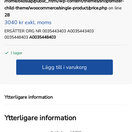
/home/biloslap/public_html/wp-content/themes/shoptimizer-
child-theme/woocommerce/single-product/price.php
on line
28
3040 kr exkl. moms
ERSÄTTER ORG NR 0035443403 A0035443403
0035448403
A0035448403
I lager
BAKLJUS
Lägg till i varukorg
HÖGER
LED
MED
BACKVARNARE
Ytterligare information
MB
AROCS
ACTROS
Ytterligare information
MP4
MP5