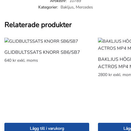
Artikelnr:
10789
mängd
Kategorier:
Bakljus
,
Mercedes
Relaterade produkter
GLIDBULTSSATS KNORR SB6/SB7
BAKLJUS HÖG
640 kr exkl. moms
ACTROS MP4 
2800 kr exkl. mo
Lägg till i varukorg
Lägg