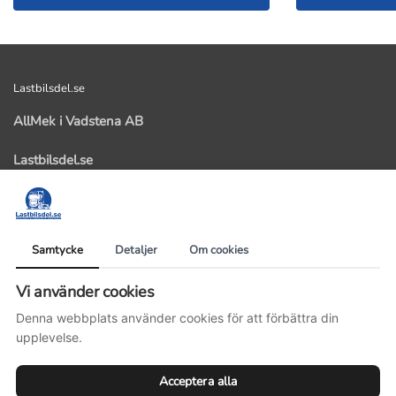
Lastbilsdel.se
AllMek i Vadstena AB
Lastbilsdel.se
Kastad 103
59291 Vadstena
Organisationsnummer: 559358-5531
Samtycke
Detaljer
Om cookies
Telefonnummer: 0143-14477
Vi använder cookies
E-postadress: info@lastbilsdel.se
Denna webbplats använder cookies för att förbättra din
Villkor
upplevelse.
© Lastbilsdel.se 2025
Acceptera alla