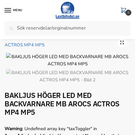
Skip
Skip
to
to
MENU
0
navigation
content
Sök
Sök
Hem
/
Belysning
/
Bakljus
/
BAKLJUS HÖGER LED MED BACKVARNARE MB AROCS ACTROS MP4 MP5
efter:
BAKLJUS HÖGER LED MED
BACKVARNARE MB AROCS ACTROS
MP4 MP5
Warning
: Undefined array key "taxToggler" in