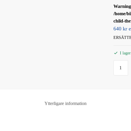
Warning
/home/bi
child-th
640 kr 
ERSÄTTER
I lager
BAKLJ
HÖGER
SCANIA
mängd
Ytterligare information