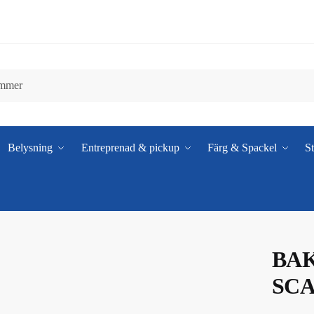
Belysning
Entreprenad & pickup
Färg & Spackel
St
BA
SCA