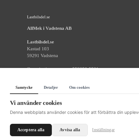
Lastbilsdel.se
AllMek i Vadstena AB
Lastbilsdel.se
Kastad 103
59291 Vadstena
Organisationsnummer: 559358-5531
Telefonnummer: 0143-14477
Samtycke
Detaljer
Om cookies
E-postadress: info@lastbilsdel.se
Vi använder cookies
Villkor
Denna webbplats använder cookies för att förbättra din upplev
Acceptera alla
Avvisa alla
Inställningar