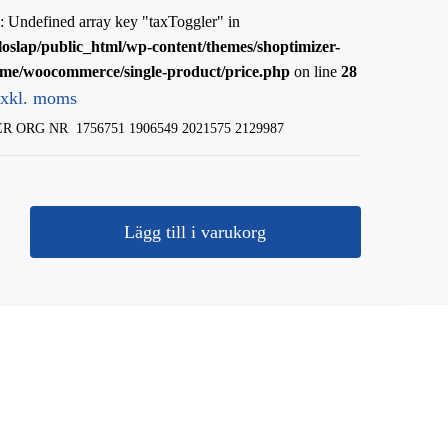
: Undefined array key "taxToggler" in
loslap/public_html/wp-content/themes/shoptimizer-
eme/woocommerce/single-product/price.php
on line
28
exkl. moms
 ORG NR 1756751 1906549 2021575 2129987
US
Lägg till i varukorg