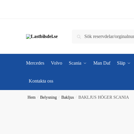
Skip
Skip
to
to
navigation
content
Sök
Sök
efter:
Mercedes
Volvo
Scania
Man Daf
Släp
Kontakta oss
Hem
/
Belysning
/
Bakljus
/
BAKLJUS HÖGER SCANIA