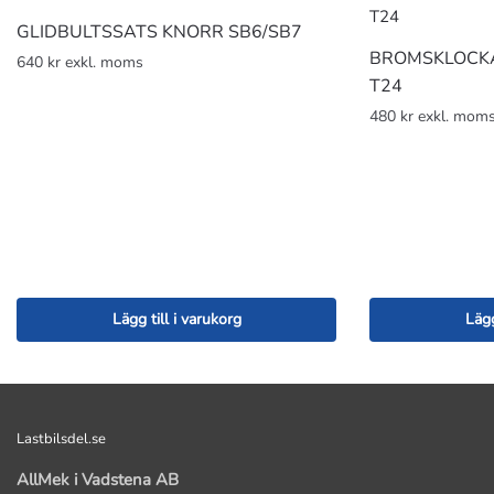
GLIDBULTSSATS KNORR SB6/SB7
BROMSKLOCK
640 kr exkl. moms
T24
480 kr exkl. mom
Lägg till i varukorg
Lägg
Lastbilsdel.se
AllMek i Vadstena AB