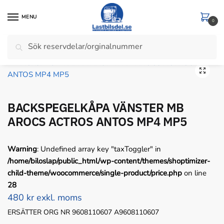
Skip
Skip
to
to
MENU
0
navigation
content
Sök
Sök
Hem
/
Mercedes
/
BACKSPEGELKÅPA VÄNSTER MB AROCS ACTROS ANTOS MP4 MP5
efter:
BACKSPEGELKÅPA VÄNSTER MB
AROCS ACTROS ANTOS MP4 MP5
Warning
: Undefined array key "taxToggler" in
/home/biloslap/public_html/wp-content/themes/shoptimizer-
child-theme/woocommerce/single-product/price.php
on line
28
480 kr exkl. moms
ERSÄTTER ORG NR 9608110607 A9608110607