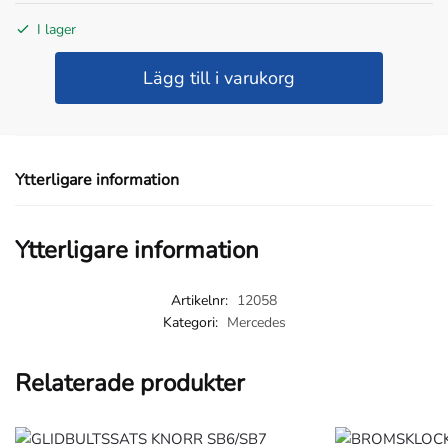
I lager
BACKSPEGELKÅPA
Lägg till i varukorg
VÄNSTER
MB
AROCS
ACTROS
Ytterligare information
ANTOS
MP4
MP5
Ytterligare information
mängd
Artikelnr:
12058
Kategori:
Mercedes
Relaterade produkter