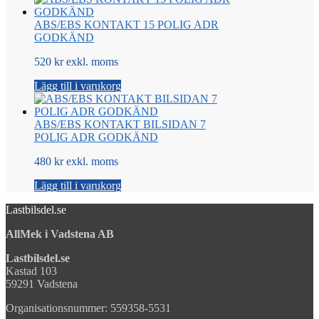
ABS/EBS KONTAKT 15 POLIG ADR
GODKÄND
520 kr exkl. moms
Lägg till i varukorg
ABS/EBS KONTAKT BILSIDAN 7
POLIG ADR GODKÄND
480 kr exkl. moms
Lägg till i varukorg
Lastbilsdel.se
AllMek i Vadstena AB
Lastbilsdel.se
Kastad 103
59291 Vadstena
Organisationsnummer: 559358-5531