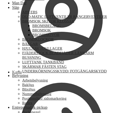
Man Daf
Släp
ABS EBS
DUO-MATIC LUFTVENTILER RANGERVENTILER
BROMSOK SKIVOR KLOSSAR
BROMSBELÄGG
BROMSOK
BROMSSKIVOR
BROMSKLOCKOR
BÄLGAR
HJULNAV HJULLAGER
FJÄDERSTOCK BLADFJÄDER LÄNKARM
BUSSNING
LUFTTANK TANKBAND
SKÄRMAR FÄSTEN STAG
UNDERKÖRNINGSSKYDD/ FOTGÄNGARSKYDD
Kassa
Belysning
Arbetsbelysning
Bakljus
Blixtljus
Nummerbelysning
Positionsljus/ sidomarkering
Reflex
Entreprenad & pickup
Backspegel