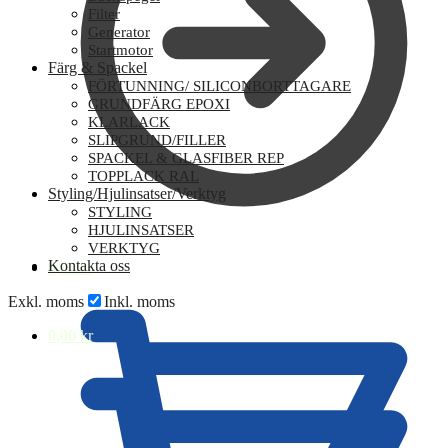
Filter
Generator
Startmotor
Färg & Spackel
FÖRTUNNING/ SILICONBORTTAGARE
GRUNDFÄRG EPOXI
KLARLACK
SLIPGRUND/FILLER
SPACKEL & GLASFIBER REP
TOPPLACK RAL
Styling/Hjulinsatser/Verktyg
STYLING
HJULINSATSER
VERKTYG
Kontakta oss
0,00
kr
Exkl. moms
Inkl. moms
0,00
kr