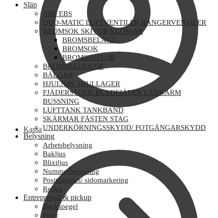
Släp
ABS EBS
DUO-MATIC LUFTVENTILER RANGERVENTILER
BROMSOK SKIVOR KLOSSAR
BROMSBELÄGG
BROMSOK
BROMSSKIVOR
BROMSKLOCKOR
BÄLGAR
HJULNAV HJULLAGER
FJÄDERSTOCK BLADFJÄDER LÄNKARM
BUSSNING
LUFTTANK TANKBAND
SKÄRMAR FÄSTEN STAG
UNDERKÖRNINGSSKYDD/ FOTGÄNGARSKYDD
Kassa
Belysning
Arbetsbelysning
Bakljus
Blixtljus
Nummerbelysning
Positionsljus/ sidomarkering
Reflex
Entreprenad & pickup
Backspegel
Filter