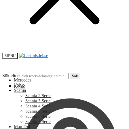
MENU
Sök efter:
Sök
Mercedes
Volvo
Konto
Scania
Scania 2 Serie
Scania 3 Serie
Scania 4 Serie
Scania 5 Serie
Scania 6 Serie
Scania 7 Serie
Man Daf