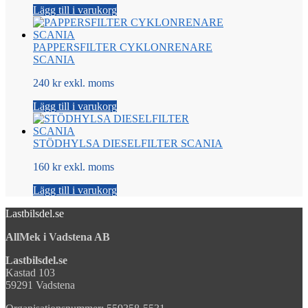
Lägg till i varukorg
PAPPERSFILTER CYKLONRENARE
SCANIA
240 kr exkl. moms
Lägg till i varukorg
STÖDHYLSA DIESELFILTER SCANIA
160 kr exkl. moms
Lägg till i varukorg
Lastbilsdel.se
AllMek i Vadstena AB
Lastbilsdel.se
Kastad 103
59291 Vadstena